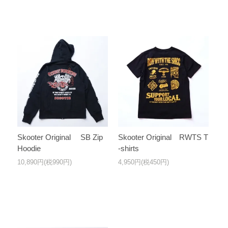
Skooter Original SB Zip
Skooter Original RWTS T
Hoodie
-shirts
10,890円(税990円)
4,950円(税450円)