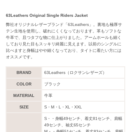
63Leathers Original Single Riders Jacket
弊社オリジナルレザーブランド「63Leathers」。裏地も極厚サ
テン生地を使用し、破れにくくなっております。革もソフトな
牛革で、且つタフな物に仕上がりました。アームホールも細く
しており見た目もスッキリ綺麗に見えます。以前のシングルに
比べますと身幅はやや細くなっており、タイトに着たい方には
オススメです。
BRAND
63Leathers（ロクサンレザーズ）
COLOR
ブラック
MATERIAL
牛革
SIZE
S・M・L・XL・XXL
S・・身幅49センチ、着丈81センチ、肩幅
49センチ、袖丈65センチ
M・・身幅51センチ、着丈83センチ、肩幅